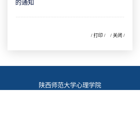
的通知
/ 打印 /
/ 关闭 /
陕西师范大学心理学院
陕西省西安市雁塔区长安南路199号教学九楼
xlxy@snnu.edu.cn
+86-029-85303236
教职工管理平台